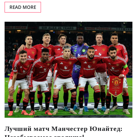
READ MORE
Лучший матч Манчестер Юнайтед:
Незабываемое зрелище!