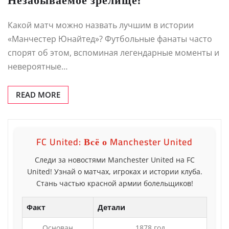
Какой матч можно назвать лучшим в истории
«Манчестер Юнайтед»? Футбольные фанаты часто
спорят об этом, вспоминая легендарные моменты и
невероятные…
READ MORE
FC United: Всё о Manchester United
Следи за новостями Manchester United на FC
United! Узнай о матчах, игроках и истории клуба.
Стань частью красной армии болельщиков!
Факт
Детали
Основан
1878 год