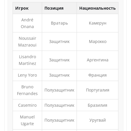
Игрок
Позиция
Национальность
André
Вратарь
Камерун
Onana
Noussair
Защитник
Марокко
Mazraoui
Lisandro
Защитник
Аргентина
Martínez
Leny Yoro
Защитник
Франция
Bruno
Полузащитник
Португалия
Fernandes
Casemiro
Полузащитник
Бразилия
Manuel
Полузащитник
Уругвай
Ugarte