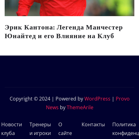
Эрик Кантона: Легенда Манчестер
Юнайтед и его Влияние на Клуб
Copyright © 2024 | Powered by
WordPress
|
Provo
News
by
ThemeArile
Новости
Тренеры
О
Контакты
Политика
клуба
и игроки
сайте
конфиденц