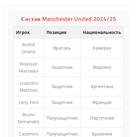
Состав Manchester United 2024/25
Игрок
Позиция
Национальность
André
Вратарь
Камерун
Onana
Noussair
Защитник
Марокко
Mazraoui
Lisandro
Защитник
Аргентина
Martínez
Leny Yoro
Защитник
Франция
Bruno
Полузащитник
Португалия
Fernandes
Casemiro
Полузащитник
Бразилия