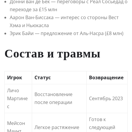
Донни ван де Бек — переговоры с Реал Сосьедад о
переходе за £15 млн
Аарон Ван-Биссака — интерес со стороны Вест
Хэма и Ньюкасла
Эрик Байи — предложение от Аль-Насра (£8 млн)
Состав и травмы
Игрок
Статус
Возвращение
Личо
Восстановление
Мартине
Сентябрь 2023
после операции
с
Готов к
Мейсон
Легкое растяжение
следующей
Маунт