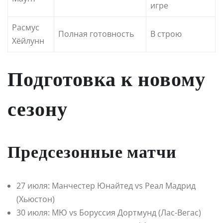
игре
Расмус
Полная готовность
В строю
Хёйлунн
Подготовка к новому
сезону
Предсезонные матчи
27 июля: Манчестер Юнайтед vs Реал Мадрид
(Хьюстон)
30 июля: МЮ vs Боруссия Дортмунд (Лас-Вегас)