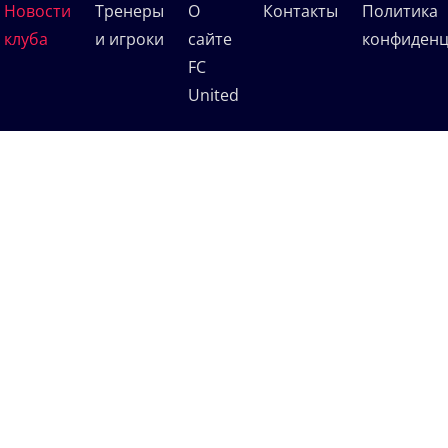
Новости
Тренеры
О
Контакты
Политика
клуба
и игроки
сайте
конфиденц
FC
United