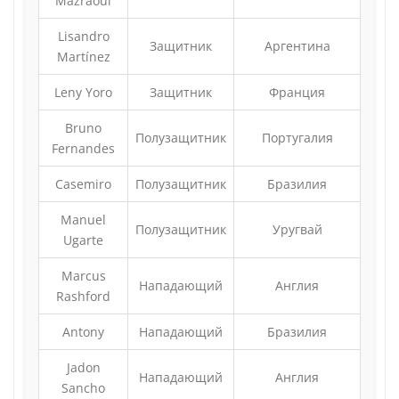
Mazraoui
Lisandro
Защитник
Аргентина
Martínez
Leny Yoro
Защитник
Франция
Bruno
Полузащитник
Португалия
Fernandes
Casemiro
Полузащитник
Бразилия
Manuel
Полузащитник
Уругвай
Ugarte
Marcus
Нападающий
Англия
Rashford
Antony
Нападающий
Бразилия
Jadon
Нападающий
Англия
Sancho