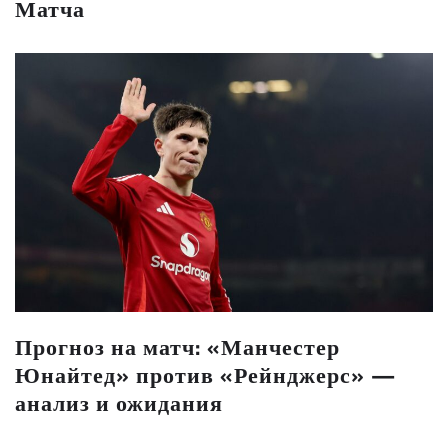
Матча
Прогноз на матч: «Манчестер
Юнайтед» против «Рейнджерс» —
анализ и ожидания