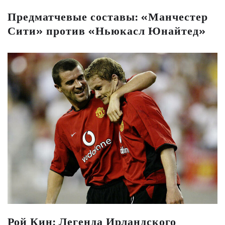
Предматчевые составы: «Манчестер
Сити» против «Ньюкасл Юнайтед»
Рой Кин: Легенда Ирландского