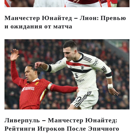
Манчестер Юнайтед – Лион: Превью
и ожидания от матча
Ливерпуль – Манчестер Юнайтед:
Рейтинги Игроков После Эпичного