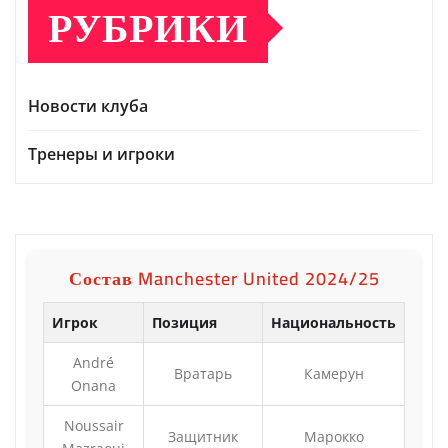
РУБРИКИ
Новости клуба
Тренеры и игроки
Состав Manchester United 2024/25
Игрок
Позиция
Национальность
André
Вратарь
Камерун
Onana
Noussair
Защитник
Марокко