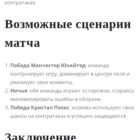
контратаках.
Возможные сценарии
матча
Победа Манчестер Юнайтед
: команда
контролирует игру, доминирует в центре поля и
реализует свои моменты.
Ничья
: обе команды играют осторожно, стараясь
минимизировать ошибки в обороне.
Победа Кристал Пэлас
: хозяева используют свои
шансы на контратаках и успешно защищаются.
Заключение