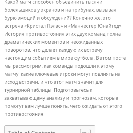
Какой матч способен объединить тысячи
болельщиков у экранов и на трибунах, вызывая
бурю эмоций и обсуждений? Конечно же, это
встреча «Кристал Пэлас» и «Манчестер Юнайтед»!
История противостояния этих двух команд полна
драматических моментов и неожиданных
поворотов, что делает каждую их встречу
настоящим событием в мире футбола. В этом посте
мы рассмотрим, как команды подошли к этому
матчу, какие ключевые игроки могут повлиять на
исход встречи, и что этот матч значит для
турнирной таблицы. Подготовьтесь к
захватывающему анализу и прогнозам, которые
помогут вам лучше понять, чего ожидать от этого
противостояния.
Table of Contents