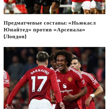
Предматчевые составы: «Ньюкасл
Юнайтед» против «Арсенала»
(Лондон)