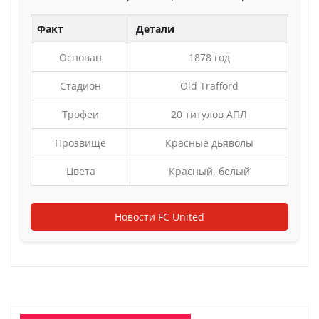
Факт
Детали
Основан
1878 год
Стадион
Old Trafford
Трофеи
20 титулов АПЛ
Прозвище
Красные дьяволы
Цвета
Красный, белый
Новости FC United