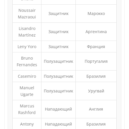
Noussair
Защитник
Марокко
Mazraoui
Lisandro
Защитник
Аргентина
Martínez
Leny Yoro
Защитник
Франция
Bruno
Полузащитник
Португалия
Fernandes
Casemiro
Полузащитник
Бразилия
Manuel
Полузащитник
Уругвай
Ugarte
Marcus
Нападающий
Англия
Rashford
Antony
Нападающий
Бразилия