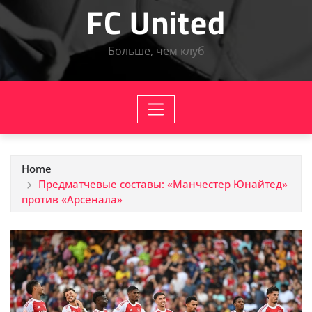
FC United
Больше, чем клуб
Home
Предматчевые составы: «Манчестер Юнайтед»
против «Арсенала»