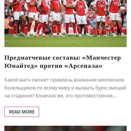
Предматчевые составы: «Манчестер
Юнайтед» против «Арсенала»
Какой матч сможет привлечь внимание миллионов
болельщиков по всему миру и вызвать бурю эмоций
на стадионе? Конечно же, это противостояние…
READ MORE