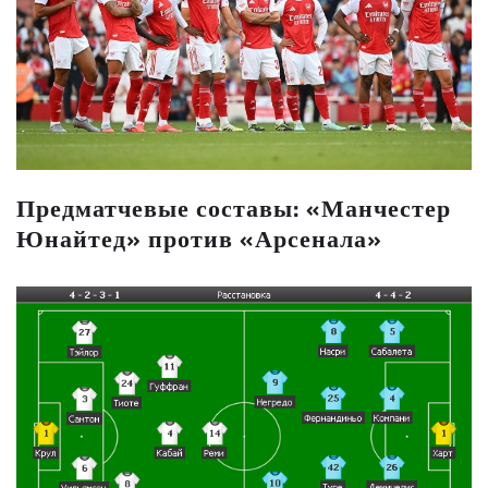
Предматчевые составы: «Манчестер
Юнайтед» против «Арсенала»