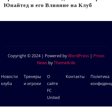
Юнайтед и его Влияние на Клуб
Copyright © 2024 | Powered by
WordPress
|
Provo
News
by
ThemeArile
Новости
Тренеры
О
Контакты
Политика
клуба
и игроки
сайте
конфиденц
FC
United