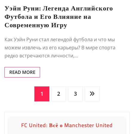
Уэйн Руни: Легенда Английского
Футбола и Его Влияние на
Современную Игру
Как Уэйн Руни стал легендой футбола и что мы
можем извлечь из его карьеры? В мире спорта
редко встречаются личности,…
READ MORE
Пагинация
1
2
3
записей
FC United: Всё о Manchester United