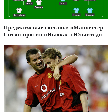
Предматчевые составы: «Манчестер
Сити» против «Ньюкасл Юнайтед»