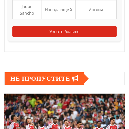
Jadon
Нападающий
Англия
Sancho
Узнать больше
НЕ ПРОПУСТИТЕ