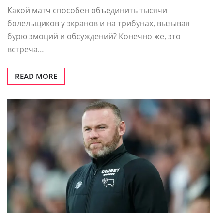
Какой матч способен объединить тысячи
болельщиков у экранов и на трибунах, вызывая
бурю эмоций и обсуждений? Конечно же, это
встреча…
READ MORE