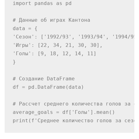
import pandas as pd

# Данные об играх Кантона

data = {

'Сезон': ['1992/93', '1993/94', '1994/95'
'Игры': [22, 34, 21, 30, 30],

'Голы': [9, 18, 12, 14, 11]

}

# Создание DataFrame

df = pd.DataFrame(data)

# Рассчет среднего количества голов за се
average_goals = df['Голы'].mean()
