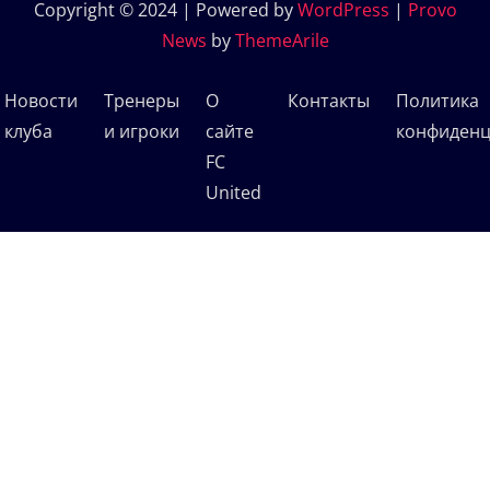
Copyright © 2024 | Powered by
WordPress
|
Provo
News
by
ThemeArile
Новости
Тренеры
О
Контакты
Политика
клуба
и игроки
сайте
конфиденц
FC
United