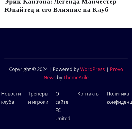
Эрик Кантона: Легенда Манчестер
Юнайтед и его Влияние на Клуб
Copyright © 2024 | Powered by
WordPress
|
Provo
News
by
ThemeArile
Новости
Тренеры
О
Контакты
Политика
клуба
и игроки
сайте
конфиденц
FC
United