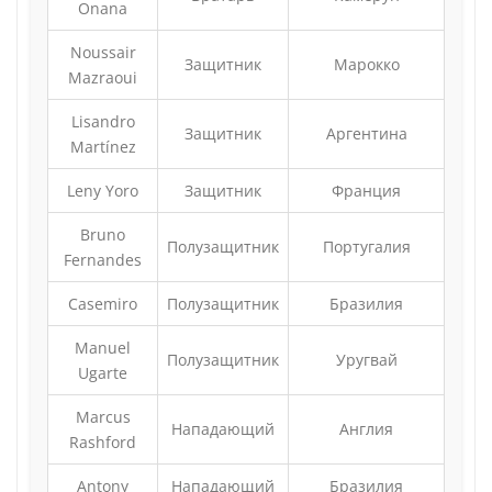
Onana
Noussair
Защитник
Марокко
Mazraoui
Lisandro
Защитник
Аргентина
Martínez
Leny Yoro
Защитник
Франция
Bruno
Полузащитник
Португалия
Fernandes
Casemiro
Полузащитник
Бразилия
Manuel
Полузащитник
Уругвай
Ugarte
Marcus
Нападающий
Англия
Rashford
Antony
Нападающий
Бразилия