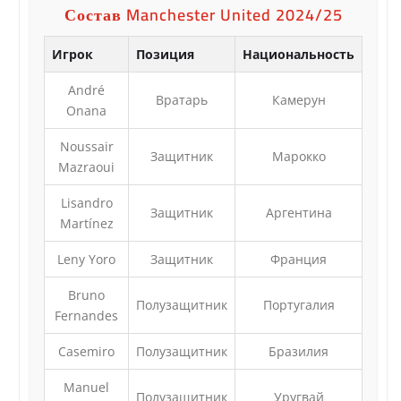
Состав Manchester United 2024/25
Игрок
Позиция
Национальность
André
Вратарь
Камерун
Onana
Noussair
Защитник
Марокко
Mazraoui
Lisandro
Защитник
Аргентина
Martínez
Leny Yoro
Защитник
Франция
Bruno
Полузащитник
Португалия
Fernandes
Casemiro
Полузащитник
Бразилия
Manuel
Полузащитник
Уругвай