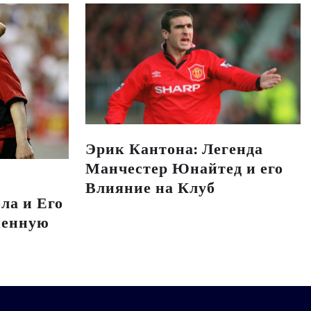
Эрик Кантона: Легенда
Манчестер Юнайтед и его
Влияние на Клуб
ла и Его
менную