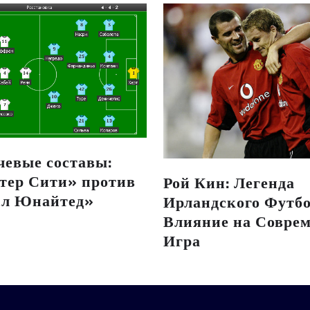
чевые составы:
тер Сити» против
Рой Кин: Легенда
л Юнайтед»
Ирландского Футбо
Влияние на Совре
Игра