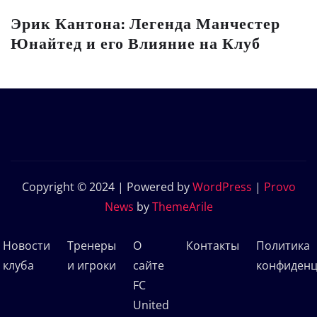
Эрик Кантона: Легенда Манчестер
Юнайтед и его Влияние на Клуб
Copyright © 2024 | Powered by
WordPress
|
Provo
News
by
ThemeArile
Новости
Тренеры
О
Контакты
Политика
клуба
и игроки
сайте
конфиденц
FC
United