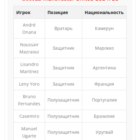
Игрок
Позиция
Национальность
André
Вратарь
Камерун
Onana
Noussair
Защитник
Марокко
Mazraoui
Lisandro
Защитник
Аргентина
Martínez
Leny Yoro
Защитник
Франция
Bruno
Полузащитник
Португалия
Fernandes
Casemiro
Полузащитник
Бразилия
Manuel
Полузащитник
Уругвай
Ugarte