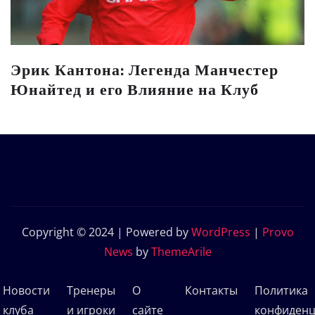
Эрик Кантона: Легенда Манчестер
Юнайтед и его Влияние на Клуб
Copyright © 2024 | Powered by
WordPress
|
Provo
News
by
ThemeArile
Новости
Тренеры
О
Контакты
Политика
клуба
и игроки
сайте
конфиденц