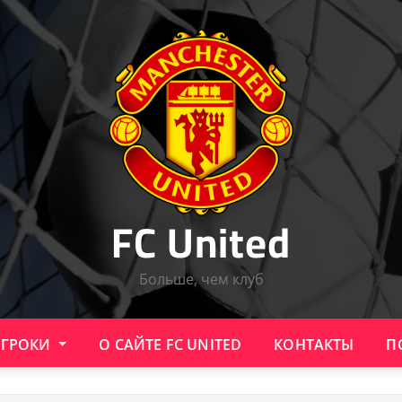
FC United
Больше, чем клуб
ИГРОКИ
О САЙТЕ FC UNITED
КОНТАКТЫ
П