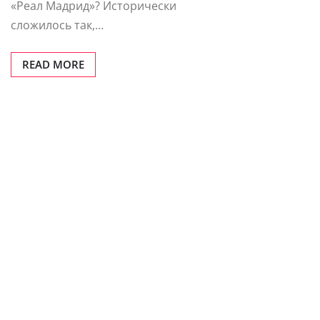
«Реал Мадрид»? Исторически
сложилось так,…
READ MORE