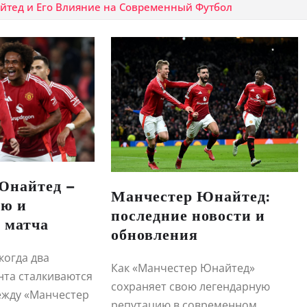
йтед и Его Влияние на Современный Футбол
Юнайтед –
Манчестер Юнайтед:
ью и
последние новости и
 матча
обновления
когда два
Как «Манчестер Юнайтед»
нта сталкиваются
сохраняет свою легендарную
ежду «Манчестер
репутацию в современном