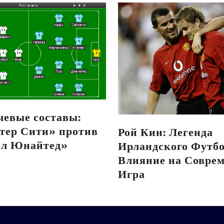
чевые составы:
тер Сити» против
Рой Кин: Легенда
л Юнайтед»
Ирландского Футбо
Влияние на Совре
Игра