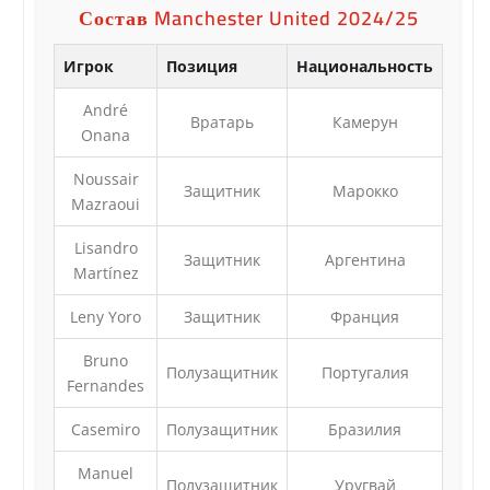
Состав Manchester United 2024/25
Игрок
Позиция
Национальность
André
Вратарь
Камерун
Onana
Noussair
Защитник
Марокко
Mazraoui
Lisandro
Защитник
Аргентина
Martínez
Leny Yoro
Защитник
Франция
Bruno
Полузащитник
Португалия
Fernandes
Casemiro
Полузащитник
Бразилия
Manuel
Полузащитник
Уругвай