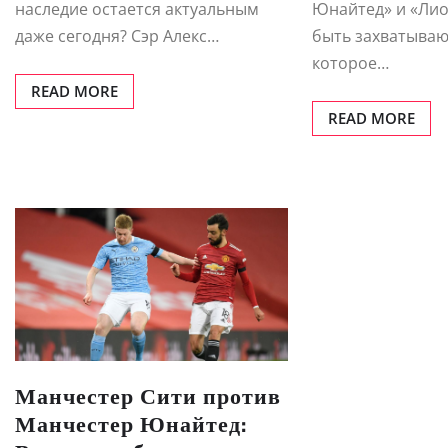
наследие остается актуальным
Юнайтед» и «Ли
даже сегодня? Сэр Алекс…
быть захватыва
которое…
READ MORE
READ MORE
Манчестер Сити против
Манчестер Юнайтед: