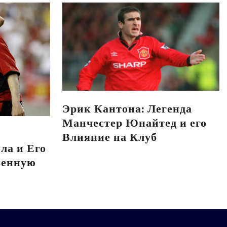
Эрик Кантона: Легенда
Манчестер Юнайтед и его
Влияние на Клуб
ла и Его
менную