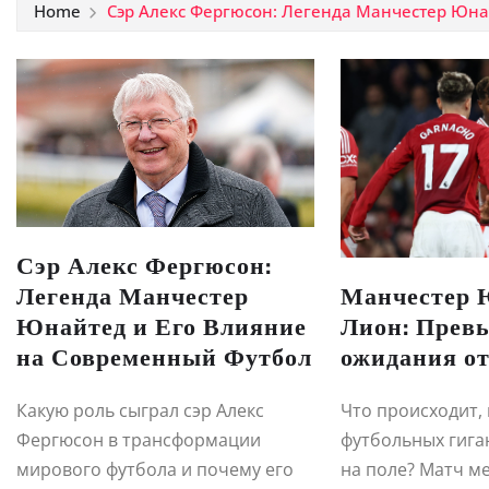
Home
Сэр Алекс Фергюсон: Легенда Манчестер Юна
Сэр Алекс Фергюсон:
Легенда Манчестер
Манчестер 
Юнайтед и Его Влияние
Лион: Прев
на Современный Футбол
ожидания от
Какую роль сыграл сэр Алекс
Что происходит, 
Фергюсон в трансформации
футбольных гига
мирового футбола и почему его
на поле? Матч м