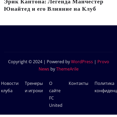
Эрик Кантона: Легенда Манчестер
Юнайтед и его Влияние на Клуб
Copyright © 2024 | Powered by
WordPress
|
Provo
News
by
ThemeArile
Новости
Тренеры
О
Контакты
Политика
клуба
и игроки
сайте
конфиденц
FC
United