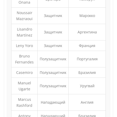
Onana
Noussair
Защитник
Марокко
Mazraoui
Lisandro
Защитник
Аргентина
Martínez
Leny Yoro
Защитник
Франция
Bruno
Полузащитник
Португалия
Fernandes
Casemiro
Полузащитник
Бразилия
Manuel
Полузащитник
Уругвай
Ugarte
Marcus
Нападающий
Англия
Rashford
Antony
Нападающий
Бразилия