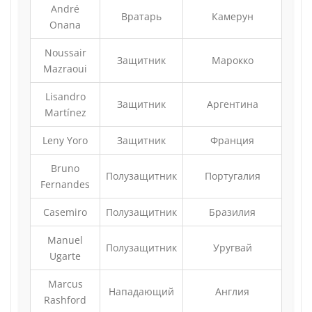
André
Вратарь
Камерун
Onana
Noussair
Защитник
Марокко
Mazraoui
Lisandro
Защитник
Аргентина
Martínez
Leny Yoro
Защитник
Франция
Bruno
Полузащитник
Португалия
Fernandes
Casemiro
Полузащитник
Бразилия
Manuel
Полузащитник
Уругвай
Ugarte
Marcus
Нападающий
Англия
Rashford