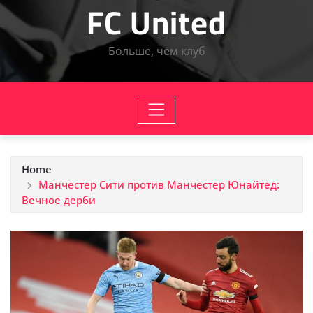
FC United
Больше, чем клуб
Home
Манчестер Сити против Манчестер Юнайтед:
Вечное дерби