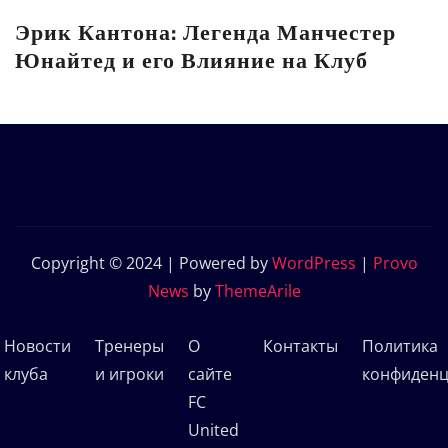
Эрик Кантона: Легенда Манчестер
Юнайтед и его Влияние на Клуб
Copyright © 2024 | Powered by
WordPress
|
Provo
News
by
ThemeArile
Новости
Тренеры
О
Контакты
Политика
клуба
и игроки
сайте
конфиденц
FC
United