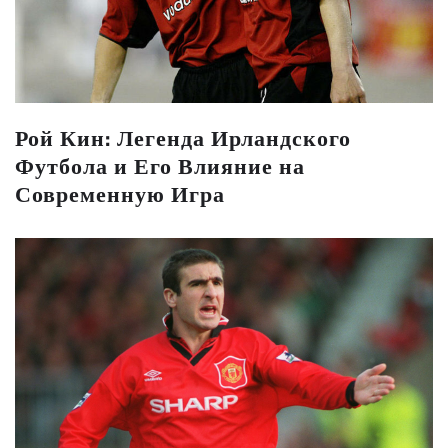
Рой Кин: Легенда Ирландского
Футбола и Его Влияние на
Современную Игра