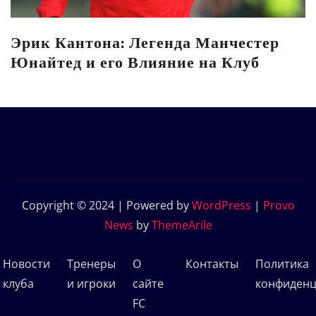
Эрик Кантона: Легенда Манчестер
Юнайтед и его Влияние на Клуб
Copyright © 2024 | Powered by
WordPress
|
Provo
News
by
ThemeArile
Новости
Тренеры
О
Контакты
Политика
клуба
и игроки
сайте
конфиденц
FC