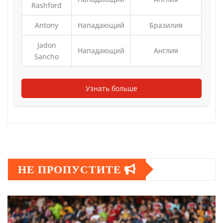
Rashford
Antony
Нападающий
Бразилия
Jadon
Нападающий
Англия
Sancho
Узнать больше
НЕ ПРОПУСТИТЕ