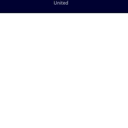
United