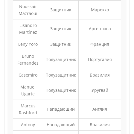
Noussair
Защитник
Марокко
Mazraoui
Lisandro
Защитник
Аргентина
Martínez
Leny Yoro
Защитник
Франция
Bruno
Полузащитник
Португалия
Fernandes
Casemiro
Полузащитник
Бразилия
Manuel
Полузащитник
Уругвай
Ugarte
Marcus
Нападающий
Англия
Rashford
Antony
Нападающий
Бразилия